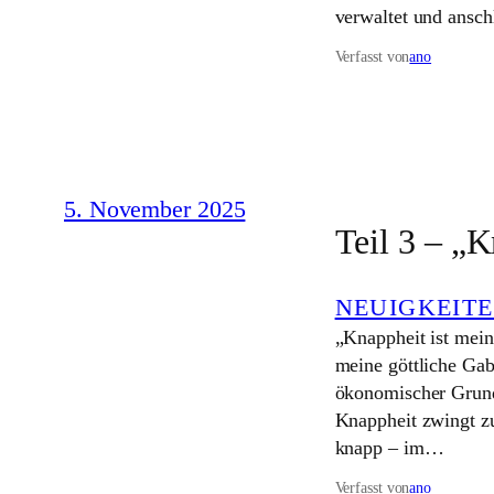
verwaltet und anschl
Verfasst von
ano
5. November 2025
Teil 3 – „K
NEUIGKEIT
„Knappheit ist mein
meine göttliche Gabe
ökonomischer Grundk
Knappheit zwingt z
knapp – im…
Verfasst von
ano