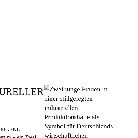
TURELLER
 EIGENE
trum – ein Zwei