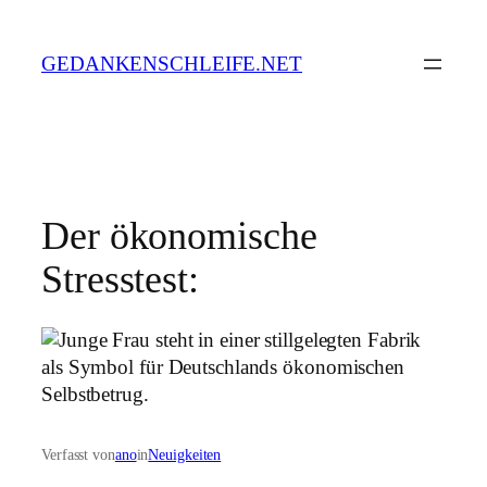
Zum
Inhalt
GEDANKENSCHLEIFE.NET
springen
Der ökonomische
Stresstest:
Verfasst von
ano
in
Neuigkeiten