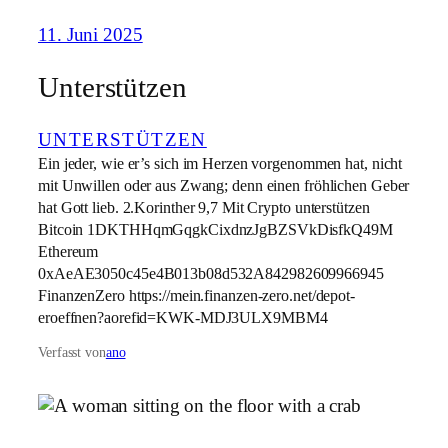
11. Juni 2025
Unterstützen
UNTERSTÜTZEN
Ein jeder, wie er’s sich im Herzen vorgenommen hat, nicht
mit Unwillen oder aus Zwang; denn einen fröhlichen Geber
hat Gott lieb. 2.Korinther 9,7 Mit Crypto unterstützen
Bitcoin 1DKTHHqmGqgkCixdnzJgBZSVkDisfkQ49M
Ethereum
0xAeAE3050c45e4B013b08d532A842982609966945
FinanzenZero https://mein.finanzen-zero.net/depot-
eroeffnen?aorefid=KWK-MDJ3ULX9MBM4
Verfasst von
ano