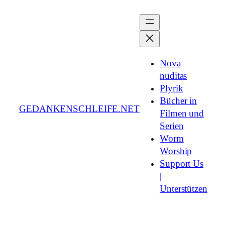
Zum
Inhalt
springen
Nova
nuditas
Plyrik
Bücher in
GEDANKENSCHLEIFE.NET
Filmen und
Serien
Worm
Worship
Support Us
|
Unterstützen