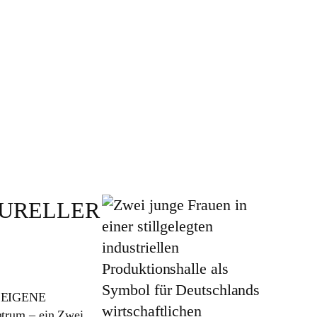
TURELLER
 EIGENE
trum – ein Zwei