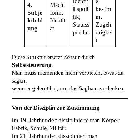
Identit
e
4.
Macht
ätspoli
bestim
Subje
formt
tik,
mt
ktbild
Identit
Statuss
Zugeh
ung
ät
prache
örigkei
t
Diese Struktur ersetzt Zensur durch
Selbststeuerung
.
Man muss niemanden mehr verbieten, etwas zu
sagen,
wenn er gelernt hat, nur das Sagbare zu denken.
Von der Disziplin zur Zustimmung
Im 19. Jahrhundert disziplinierte man Körper:
Fabrik, Schule, Militär.
Im 21. Jahrhundert diszipliniert man