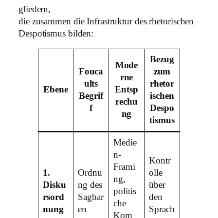
gliedern,
die zusammen die Infrastruktur des rhetorischen
Despotismus bilden:
Bezug
Mode
Fouca
zum
rne
ults
rhetor
Ebene
Entsp
Begrif
ischen
rechu
f
Despo
ng
tismus
Medie
n-
Kontr
Frami
1.
Ordnu
olle
ng,
Disku
ng des
über
politis
rsord
Sagbar
den
che
nung
en
Sprach
Kom