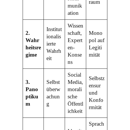
raum
munik
ation
Wissen
Institut
2.
schaft,
Mono
ionalis
Wahr
Expert
pol auf
ierte
heitsre
en-
Legiti
Wahrh
gime
Konse
mität
eit
ns
Social
Selbstz
3.
Selbst
Media,
ensur
Pano
überw
morali
und
ptiku
achun
sche
Konfo
m
g
Öffentl
rmität
ichkeit
Sprach