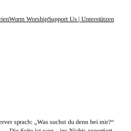
rien
Worm Worship
Support Us | Unterstützen
erver sprach: „Was suchst du denn bei mir?“
Die Seite ist weg – ins Nichts exportiert,