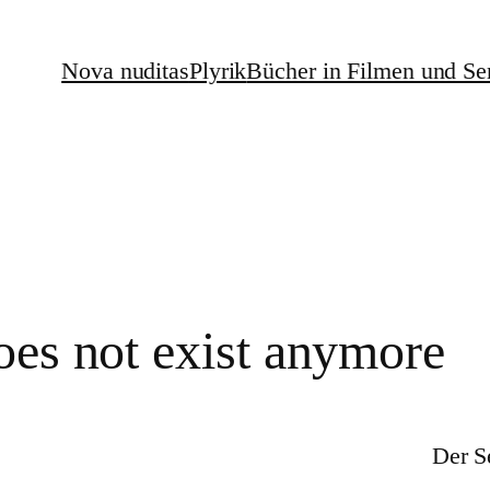
Nova nuditas
Plyrik
Bücher in Filmen und Se
oes not exist anymore
Der S