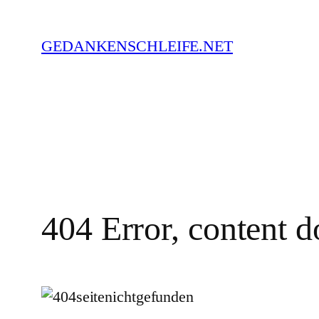
Zum
Inhalt
GEDANKENSCHLEIFE.NET
springen
404 Error, content d